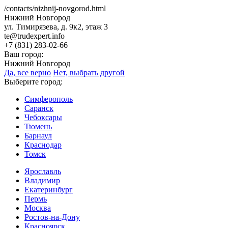
/contacts/nizhnij-novgorod.html
Нижний Новгород
ул. Тимирязева, д. 9к2, этаж 3
te@trudexpert.info
+7 (831) 283-02-66
Ваш город:
Нижний Новгород
Да, все верно
Нет, выбрать другой
Выберите город:
Симферополь
Саранск
Чебоксары
Тюмень
Барнаул
Краснодар
Томск
Ярославль
Владимир
Екатеринбург
Пермь
Москва
Ростов-на-Дону
Красноярск