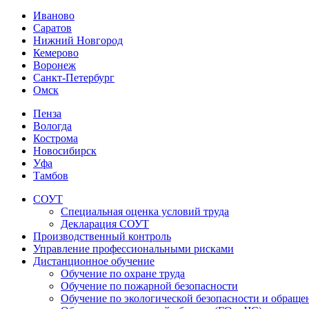
Иваново
Саратов
Нижний Новгород
Кемерово
Воронеж
Санкт-Петербург
Омск
Пенза
Вологда
Кострома
Новосибирск
Уфа
Тамбов
СОУТ
Специальная оценка условий труда
Декларация СОУТ
Производственный контроль
Управление профессиональными рисками
Дистанционное обучение
Обучение по охране труда
Обучение по пожарной безопасности
Обучение по экологической безопасности и обращ